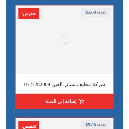
$
5.00
$
10.00
تخفيض!
شركة تنظيف ستائر العين 0527282069
إضافة إلى السلة
$
5.00
$
10.00
تخفيض!