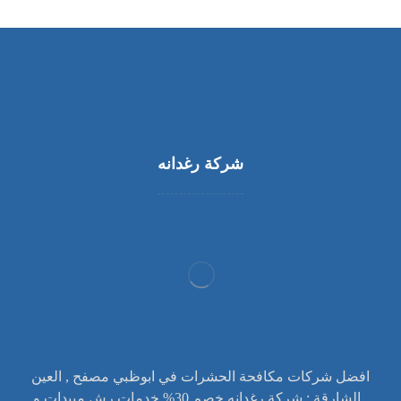
شركة رغدانه
افضل شركات مكافحة الحشرات في ابوظبي مصفح , العين
, الشارقة : شركة رغدانه خصم 30% خدمات رش مبيدات و