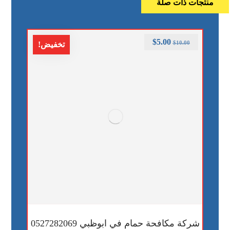
منتجات ذات صلة
$
5.00
$
10.00
تخفيض!
شركة مكافحة حمام في ابوظبي 0527282069