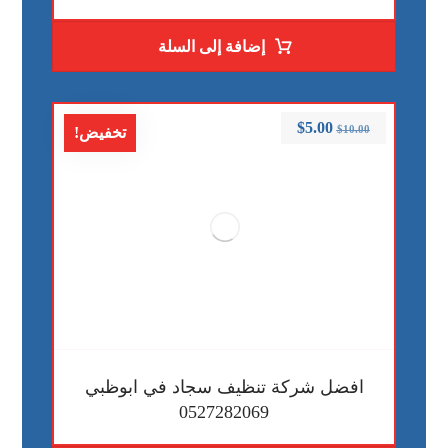
إضافة إلى السلة
$
5.00
$
10.00
تخفيض!
افضل شركة تنظيف سجاد في ابوظبي
0527282069