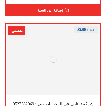
إضافة إلى السلة
$
5.00
$
10.00
تخفيض!
شركة تنظيف في الرحبة ابوظبي : 0527282069