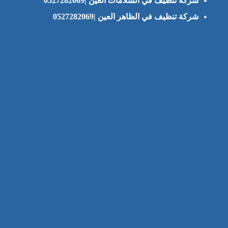
شركة تنظيف في السلامات العين |0527282069
شركة تنظيف في الظاهر العين |0527282069