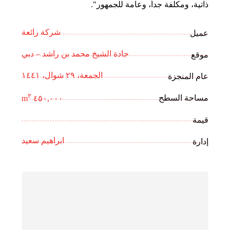
ذاتية، ومكلفة جداً، وعامة للجمهور".
شركة رائعة
عميل
جادة الشيخ محمد بن راشد – دبي
موقع
الجمعة، ٢٩ شوال، ١٤٤١
عام المنجزة
٢
مساحة السطح
٤٥٠,٠٠٠ m
قيمة
ابراهيم سعيد
إدارة