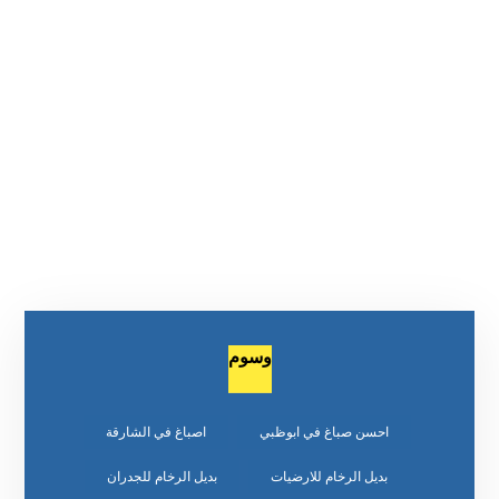
وسوم
احسن صباغ في ابوظبي
اصباغ في الشارقة
بديل الرخام للارضيات
بديل الرخام للجدران