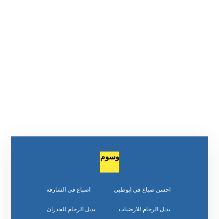
وسوم
احسن صباغ في ابوظبي
اصباغ في الشارقة
بديل الرخام للارضيات
بديل الرخام للجدران