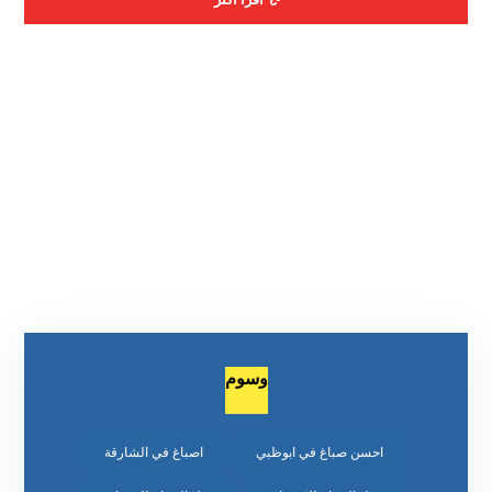
وسوم
احسن صباغ في ابوظبي
اصباغ في الشارقة