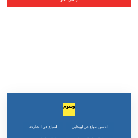
وسوم
احسن صباغ في ابوظبي
اصباغ في الشارقة