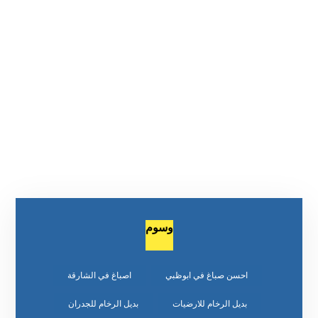
وسوم
احسن صباغ في ابوظبي
اصباغ في الشارقة
بديل الرخام للارضيات
بديل الرخام للجدران