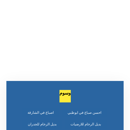
وسوم
احسن صباغ في ابوظبي
اصباغ في الشارقة
بديل الرخام للارضيات
بديل الرخام للجدران