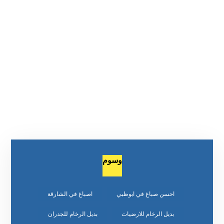
وسوم
احسن صباغ في ابوظبي
اصباغ في الشارقة
بديل الرخام للارضيات
بديل الرخام للجدران