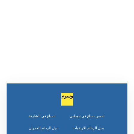
وسوم
احسن صباغ في ابوظبي
اصباغ في الشارقة
بديل الرخام للارضيات
بديل الرخام للجدران