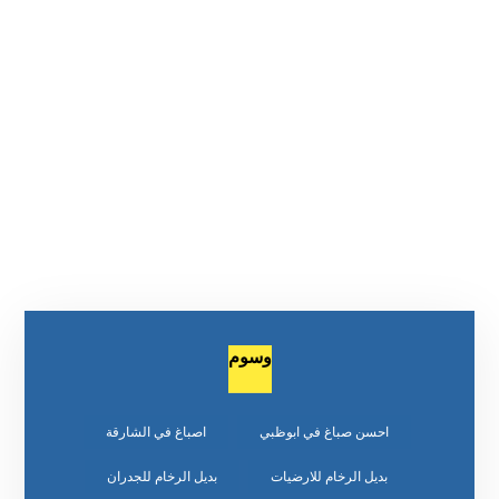
وسوم
احسن صباغ في ابوظبي
اصباغ في الشارقة
بديل الرخام للارضيات
بديل الرخام للجدران