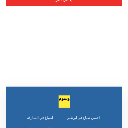
وسوم
احسن صباغ في ابوظبي
اصباغ في الشارقة